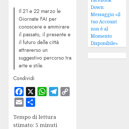
Down:
Il 21 e 22 marzo le
Messaggio «il
Giornate FAI per
tuo Account
conoscere e ammirare
non è al
il passato, il presente e
Momento
il futuro della città
Disponibile»
attraverso un
suggestivo percorso tra
arte e stile.
Condividi
Facebook
X
WhatsApp
Telegram
Copy
Link
Email
Condividi
Tempo di lettura
stimato: 5 minuti