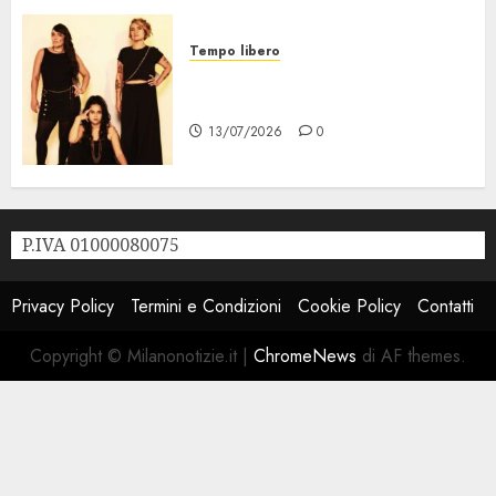
Tempo libero
Festival Milano la Città che
Sale, al via il 21 Luglio
13/07/2026
0
P.IVA 01000080075
Privacy Policy
Termini e Condizioni
Cookie Policy
Contatti
Copyright © Milanonotizie.it
|
ChromeNews
di AF themes.