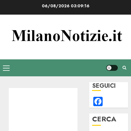
Vai
06/08/2026
03:09:17
al
contenuto
Menu
principale
SEGUICI
Faceb
CERCA