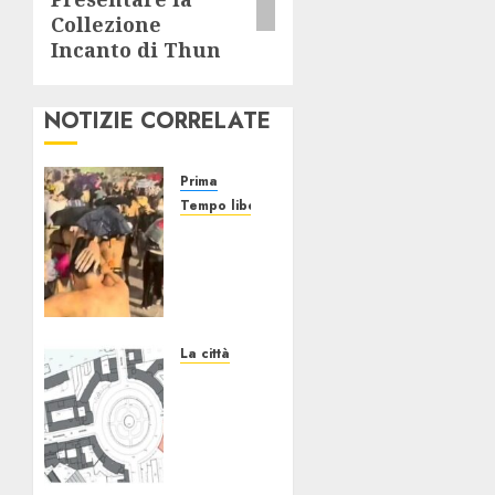
Collezione
Incanto di Thun
NOTIZIE CORRELATE
Prima
Tempo libero
Grandine
al
Concerto
di Bad
Bunny:
Evacuazione
La città
e
Il
Rimborsi
progetto
Un
nome
19/07/2026
0
in ogni