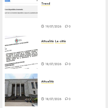
Trend
Facebook Down: Messaggio «il
tuo Account non è al Momento
Disponibile»
19/07/2026
0
Attualità
La città
Erp Milano, al Via le Domande
di Contributo per Dotazioni,
Ausili e Riqualificazione
18/07/2026
0
Attualità
“Sui Minori Succede anche
Questo!”
18/07/2026
0