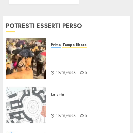
Quartiere
arriva
a
Lambrate
POTRESTI ESSERTI PERSO
19/07/2026
0
Prima
Tempo libero
Grandine al Concerto di Bad
Bunny: Evacuazione e
Rimborsi
19/07/2026
0
La città
Il progetto Un nome in ogni
Quartiere arriva a Lambrate
19/07/2026
0