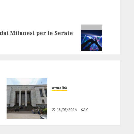
 dai Milanesi per le Serate
Attualità
“Sui Minori Succede anche
Questo!”
18/07/2026
0