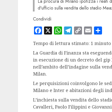
La procura di Milano ipotizza i reati di
d'ufficio sulla vendita dello stadio Mea
Condividi
Facebook
X
WhatsApp
Telegram
Copy
Email
Co
Link
Tempo di lettura stimato: 1 minuto
La Guardia di Finanza sta eseguendo
in esecuzione di un decreto del gip 
nell’ambito dell’indagine sulla vendi
Milan.
Le perquisizioni coinvolgono le sed
Milano e Inter e abitazioni degli ind
L’inchiesta sulla vendita dello sta
Cavalleri, Paolo Filippini e Giovanni 