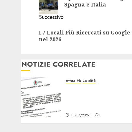
precedente:
Spagna e Italia
Successivo
Articolo
I 7 Locali Più Ricercati su Google
successivo:
nel 2026
NOTIZIE CORRELATE
Attualità
La città
Erp Milano, al Via le
Domande di Contributo
per Dotazioni, Ausili e
Riqualificazione
18/07/2026
0