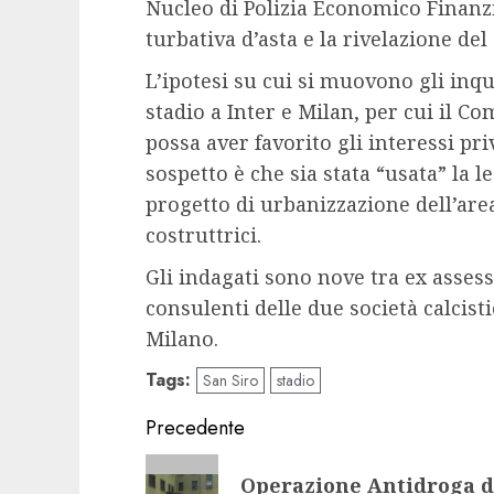
Nucleo di Polizia Economico Finanzia
turbativa d’asta e la rivelazione del 
L’ipotesi su cui si muovono gli inqu
stadio a Inter e Milan, per cui il C
possa aver favorito gli interessi priv
sospetto è che sia stata “usata” la l
progetto di urbanizzazione dell’are
costruttrici.
Gli indagati sono nove tra ex asse
consulenti delle due società calcis
Milano.
Tags:
San Siro
stadio
Navigazione
Precedente
articolo
Articolo
Operazione Antidroga de