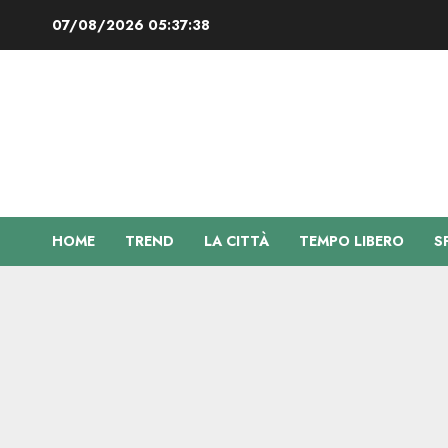
Vai
07/08/2026
05:37:39
al
contenuto
HOME
TREND
LA CITTÀ
TEMPO LIBERO
S