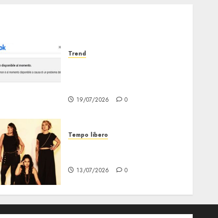
Trend
Facebook Down: Messaggio
«il tuo Account non è al
Momento Disponibile»
19/07/2026
0
Tempo libero
Festival Milano la Città che
Sale, al via il 21 Luglio
13/07/2026
0