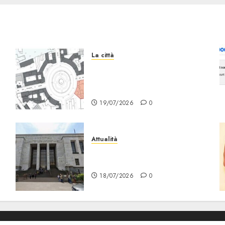
La città
Il progetto Un nome in ogni
Quartiere arriva a
Lambrate
19/07/2026
0
Attualità
“Sui Minori Succede anche
r
Questo!”
18/07/2026
0