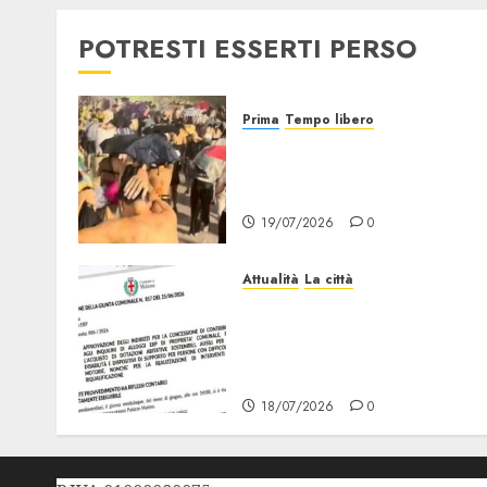
POTRESTI ESSERTI PERSO
Prima
Tempo libero
Grandine al Concerto di
Bad Bunny: Evacuazione e
Rimborsi
19/07/2026
0
Attualità
La città
Erp Milano, al Via le
Domande di Contributo pe
Dotazioni, Ausili e
Riqualificazione
18/07/2026
0