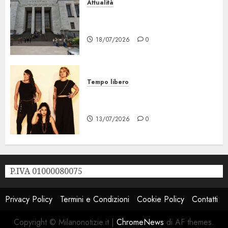
Attualità
“Sui Minori Succede anche
Questo!”
18/07/2026
0
Tempo libero
Festival Milano la Città che
Sale, al via il 21 Luglio
13/07/2026
0
P.IVA 01000080075
Privacy Policy
Termini e Condizioni
Cookie Policy
Contatti
Copyright © Milanonotizie.it
|
ChromeNews
di AF themes.