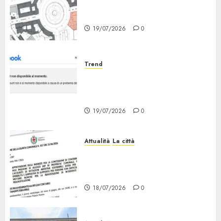
Il progetto Un nome in ogni
Quartiere arriva a Lambrate
19/07/2026
0
Trend
Facebook Down: Messaggio «il
tuo Account non è al Momento
Disponibile»
19/07/2026
0
Attualità
La città
Erp Milano, al Via le Domande
di Contributo per Dotazioni,
Ausili e Riqualificazione
18/07/2026
0