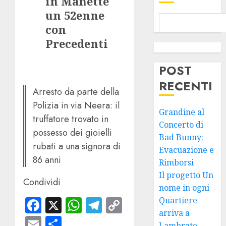
in Manette
un 52enne
con
Precedenti
POST
RECENTI
Arresto da parte della
Polizia in via Neera: il
Grandine al
truffatore trovato in
Concerto di
possesso dei gioielli
Bad Bunny:
rubati a una signora di
Evacuazione e
86 anni
Rimborsi
Il progetto Un
Condividi
nome in ogni
Facebook
X
WhatsApp
Telegram
Copy
Quartiere
arriva a
Link
Email
Condividi
Lambrate