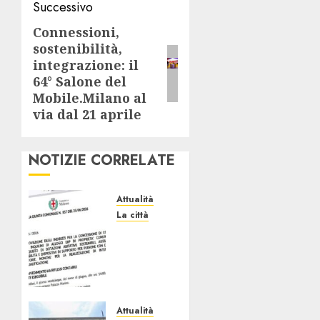
Successivo
Connessioni,
Articolo
sostenibilità,
successivo:
integrazione: il
64° Salone del
Mobile.Milano al
via dal 21 aprile
NOTIZIE CORRELATE
Attualità
La città
Erp
Milano,
al Via
le
Domande
di
Attualità