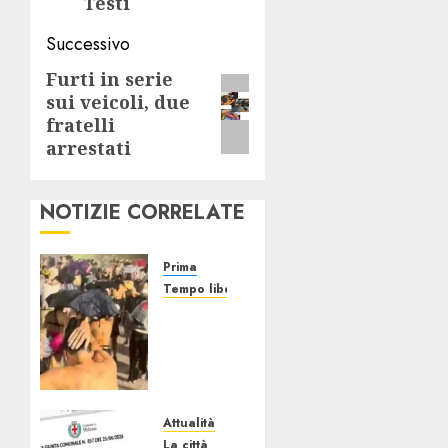
Testi
Successivo
Furti in serie
Articolo
sui veicoli, due
successivo:
fratelli
arrestati
NOTIZIE CORRELATE
Prima
Tempo libero
Grandine
al
Concerto
di Bad
Bunny:
Evacuazione
Attualità
e
La città