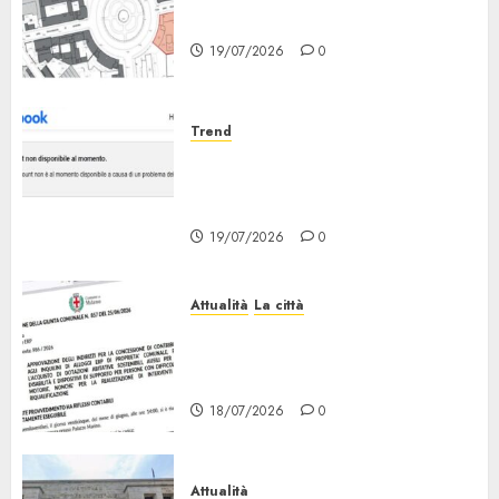
Quartiere arriva a Lambrate
19/07/2026
0
Trend
Facebook Down: Messaggio «il
tuo Account non è al Momento
Disponibile»
19/07/2026
0
Attualità
La città
Erp Milano, al Via le Domande
di Contributo per Dotazioni,
Ausili e Riqualificazione
18/07/2026
0
Attualità