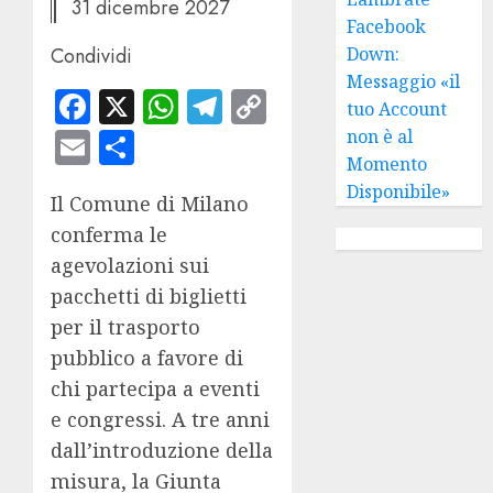
31 dicembre 2027
Facebook
Condividi
Down:
Messaggio «il
Facebook
X
WhatsApp
Telegram
Copy
tuo Account
Link
Email
Condividi
non è al
Momento
Disponibile»
Il Comune di Milano
conferma le
agevolazioni sui
pacchetti di biglietti
per il trasporto
pubblico a favore di
chi partecipa a eventi
e congressi. A tre anni
dall’introduzione della
misura, la Giunta