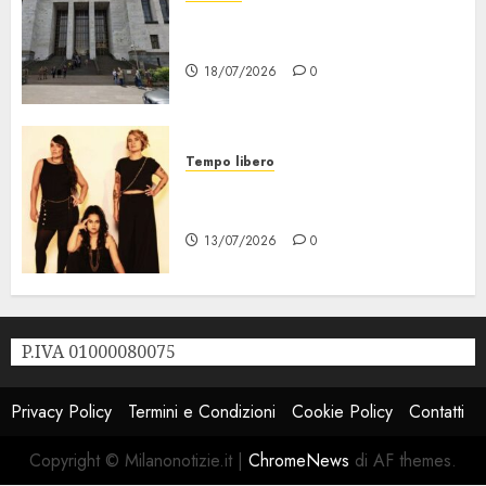
“Sui Minori Succede anche
Questo!”
18/07/2026
0
Tempo libero
Festival Milano la Città che
Sale, al via il 21 Luglio
13/07/2026
0
P.IVA 01000080075
Privacy Policy
Termini e Condizioni
Cookie Policy
Contatti
Copyright © Milanonotizie.it
|
ChromeNews
di AF themes.