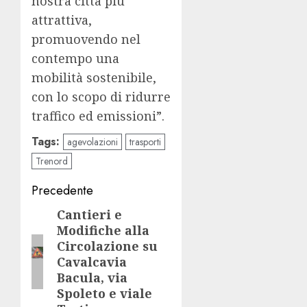
nostra città più
attrattiva,
promuovendo nel
contempo una
mobilità sostenibile,
con lo scopo di ridurre
traffico ed emissioni”.
Tags:
agevolazioni
trasporti
Trenord
Navigazione
Precedente
articolo
Cantieri e
Articolo
Modifiche alla
precedente:
Circolazione su
Cavalcavia
Bacula, via
Spoleto e viale