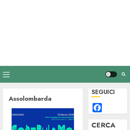
Menu
principale
SEGUICI
Assolombarda
Faceb
CERCA