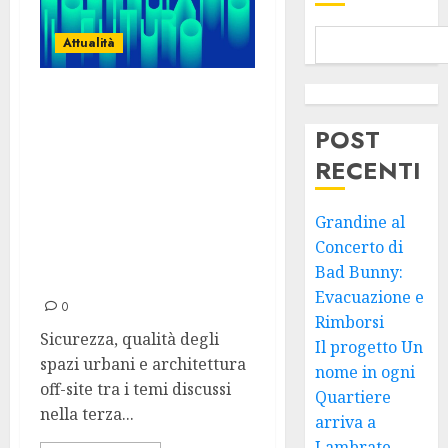
Attualità
La terza edizione
di “Costruiamo il
POST
Futuro” si chiude
RECENTI
con un confronto
aperto sulle
Grandine al
evoluzioni del
Concerto di
Bad Bunny:
settore
Evacuazione e
0
Rimborsi
Sicurezza, qualità degli
Il progetto Un
spazi urbani e architettura
nome in ogni
off-site tra i temi discussi
Quartiere
nella terza...
arriva a
Lambrate