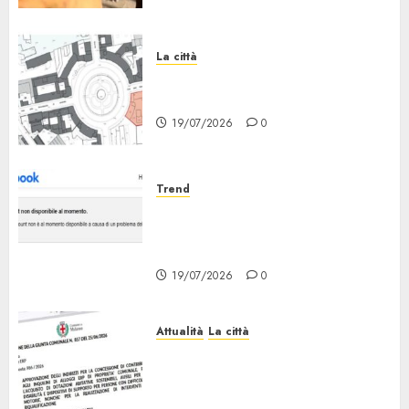
La città
Il progetto Un nome in ogni
Quartiere arriva a Lambrate
19/07/2026
0
Trend
Facebook Down: Messaggio «il
tuo Account non è al Momento
Disponibile»
19/07/2026
0
Attualità
La città
Erp Milano, al Via le Domande
di Contributo per Dotazioni,
Ausili e Riqualificazione