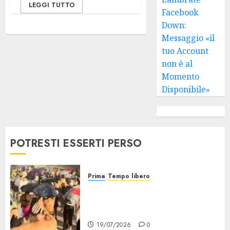
LEGGI TUTTO
Facebook
Down:
Messaggio «il
tuo Account
non è al
Momento
Disponibile»
POTRESTI ESSERTI PERSO
Prima
Tempo libero
Grandine al Concerto di Bad
Bunny: Evacuazione e
Rimborsi
19/07/2026
0