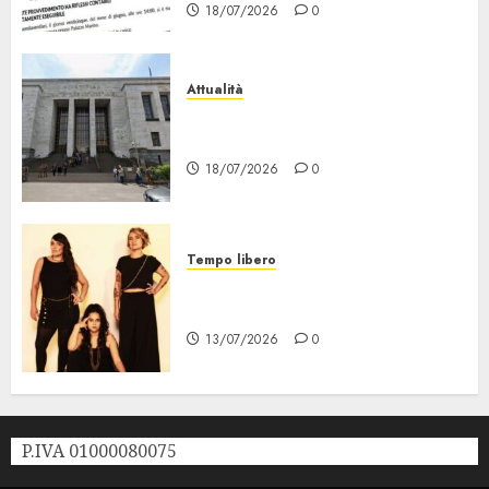
18/07/2026
0
Attualità
“Sui Minori Succede anche
Questo!”
18/07/2026
0
Tempo libero
Festival Milano la Città che
Sale, al via il 21 Luglio
13/07/2026
0
P.IVA 01000080075