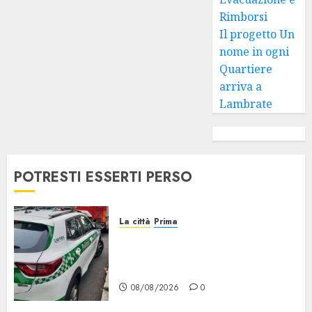
Rimborsi
Il progetto Un
nome in ogni
Quartiere
arriva a
Lambrate
POTRESTI ESSERTI PERSO
La città
Prima
Concorso per Agenti di Polizia
locale di Milano, Aperte le
Domande
08/08/2026
0