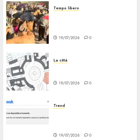
Tempo libero
Grandine al Concerto di Bad
Bunny: Evacuazione e
Rimborsi
19/07/2026
0
La città
Il progetto Un nome in ogni
Quartiere arriva a Lambrate
19/07/2026
0
Trend
Facebook Down: Messaggio «il
tuo Account non è al Momento
Disponibile»
19/07/2026
0