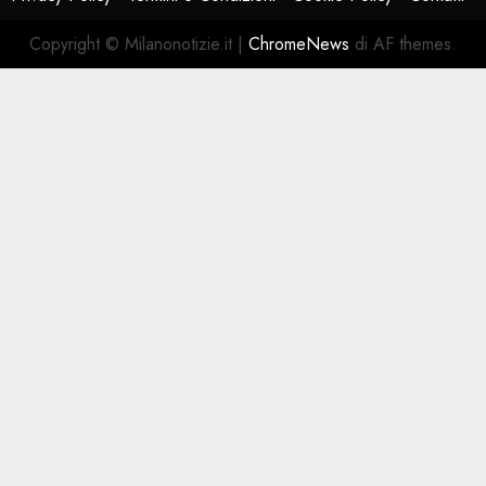
Copyright © Milanonotizie.it
|
ChromeNews
di AF themes.