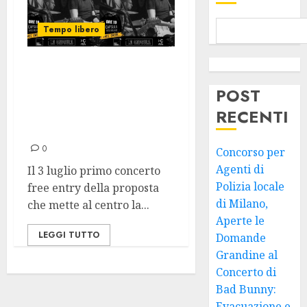
Tempo libero
Un Nuovo Format
di Concerti
POST
Gratuiti Beeto
RECENTI
Originals
0
Concorso per
Agenti di
Il 3 luglio primo concerto
Polizia locale
free entry della proposta
di Milano,
che mette al centro la...
Aperte le
LEGGI TUTTO
Domande
Grandine al
Concerto di
Bad Bunny:
Evacuazione e