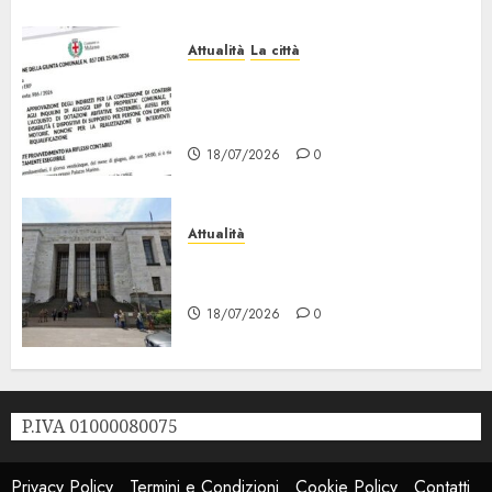
Attualità
La città
Erp Milano, al Via le Domande
di Contributo per Dotazioni,
Ausili e Riqualificazione
18/07/2026
0
Attualità
“Sui Minori Succede anche
Questo!”
18/07/2026
0
P.IVA 01000080075
Privacy Policy
Termini e Condizioni
Cookie Policy
Contatti