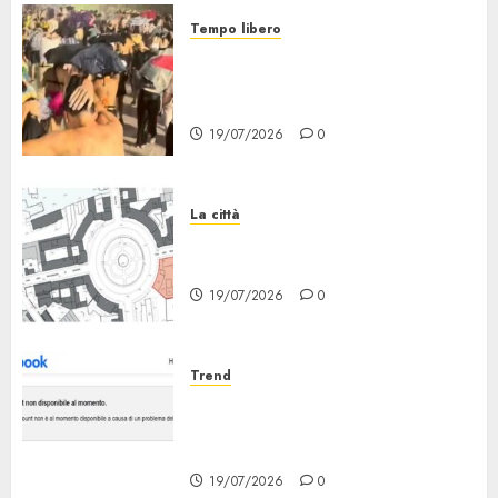
Tempo libero
Grandine al Concerto di Bad
Bunny: Evacuazione e
Rimborsi
19/07/2026
0
La città
Il progetto Un nome in ogni
Quartiere arriva a Lambrate
19/07/2026
0
Trend
Facebook Down: Messaggio «il
tuo Account non è al Momento
Disponibile»
19/07/2026
0