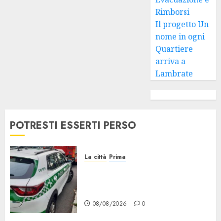
Rimborsi
Il progetto Un
nome in ogni
Quartiere
arriva a
Lambrate
POTRESTI ESSERTI PERSO
La città
Prima
Concorso per Agenti di Polizia
locale di Milano, Aperte le
Domande
08/08/2026
0