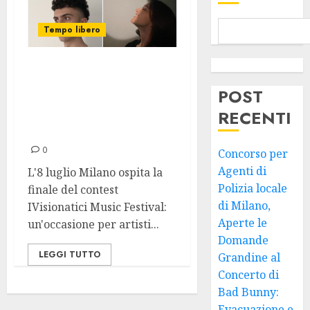
Tempo libero
IVisionatici Music
Festival: Quattro
POST
Milanesi tra i
RECENTI
Finalisti
0
Concorso per
Agenti di
L'8 luglio Milano ospita la
Polizia locale
finale del contest
di Milano,
IVisionatici Music Festival:
Aperte le
un'occasione per artisti...
Domande
LEGGI TUTTO
Grandine al
Concerto di
Bad Bunny:
Evacuazione e