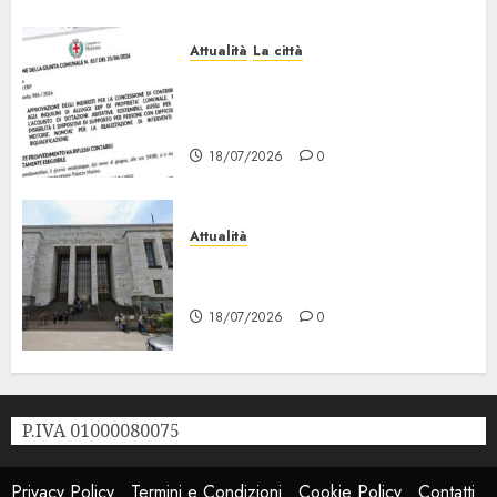
Attualità
La città
Erp Milano, al Via le Domande
di Contributo per Dotazioni,
Ausili e Riqualificazione
18/07/2026
0
Attualità
“Sui Minori Succede anche
Questo!”
18/07/2026
0
P.IVA 01000080075
Privacy Policy
Termini e Condizioni
Cookie Policy
Contatti