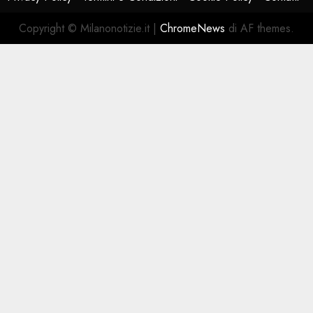
Copyright © Milanonotizie.it
|
ChromeNews
di AF themes.