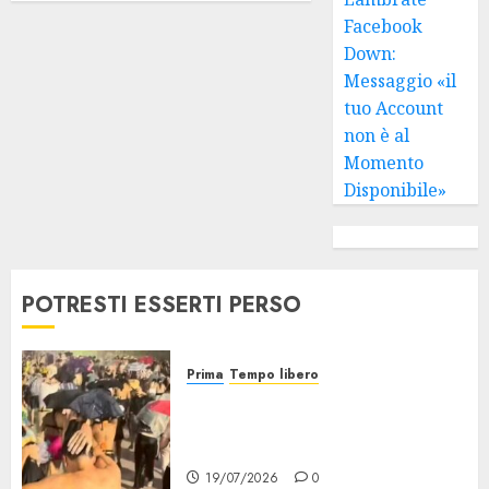
Facebook
Down:
Messaggio «il
tuo Account
non è al
Momento
Disponibile»
POTRESTI ESSERTI PERSO
Prima
Tempo libero
Grandine al Concerto di Bad
Bunny: Evacuazione e
Rimborsi
19/07/2026
0