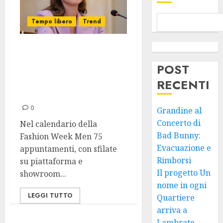
Tempo libero
Trend
Milano Fashion
Week Men:
POST
Appuntamento
RECENTI
dal 19 al 23 Giugno
0
Grandine al
Concerto di
Nel calendario della
Bad Bunny:
Fashion Week Men 75
Evacuazione e
appuntamenti, con sfilate
Rimborsi
su piattaforma e
Il progetto Un
showroom...
nome in ogni
LEGGI TUTTO
Quartiere
arriva a
Lambrate