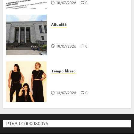
18/07/2026
0
Attualità
“Sui Minori Succede anche
Questo!”
18/07/2026
0
Tempo libero
Festival Milano la Città che
Sale, al via il 21 Luglio
13/07/2026
0
P.IVA 01000080075