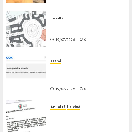
La città
Il progetto Un nome in ogni
Quartiere arriva a Lambrate
19/07/2026
0
Trend
Facebook Down: Messaggio «il
tuo Account non è al Momento
Disponibile»
19/07/2026
0
Attualità
La città
Erp Milano, al Via le Domande
di Contributo per Dotazioni,
Ausili e Riqualificazione