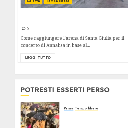
La città
Tempo libero
Concerto Annalisa, Attivo un Piano
Straordinario del Traffico
0
Come raggiungere l'arena di Santa Giulia per il
concerto di Annalisa in base al...
LEGGI TUTTO
POTRESTI ESSERTI PERSO
Prima
Tempo libero
Grandine al Concerto di
Bad Bunny: Evacuazione e