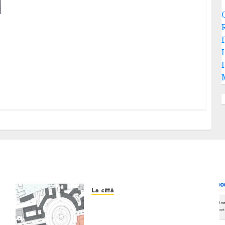
La città
Il progetto Un nome in ogni
Quartiere arriva a