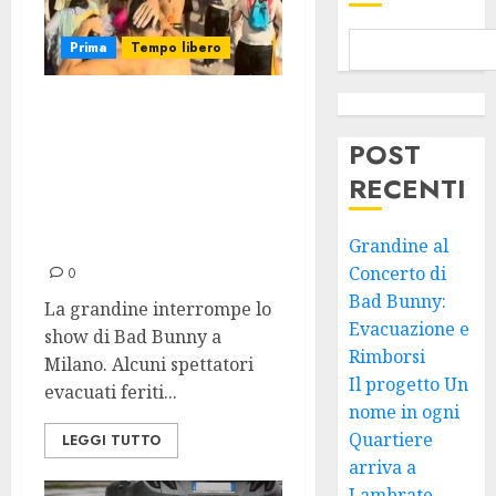
Prima
Tempo libero
Grandine al
Concerto di Bad
POST
Bunny:
RECENTI
Evacuazione e
Rimborsi
Grandine al
Concerto di
0
Bad Bunny:
La grandine interrompe lo
Evacuazione e
show di Bad Bunny a
Rimborsi
Milano. Alcuni spettatori
Il progetto Un
evacuati feriti...
nome in ogni
Quartiere
LEGGI TUTTO
arriva a
Lambrate