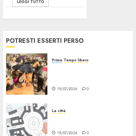
LEGGI TUTTO
POTRESTI ESSERTI PERSO
Prima
Tempo libero
Grandine al Concerto di Bad
Bunny: Evacuazione e
Rimborsi
19/07/2026
0
La città
Il progetto Un nome in ogni
Quartiere arriva a Lambrate
19/07/2026
0