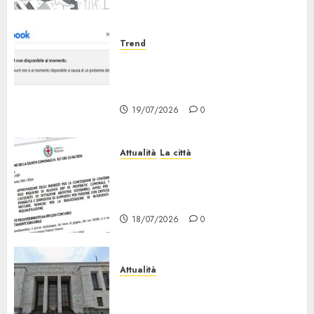
Trend
Facebook Down: Messaggio «il
tuo Account non è al Momento
Disponibile»
19/07/2026
0
Attualità
La città
Erp Milano, al Via le Domande
di Contributo per Dotazioni,
Ausili e Riqualificazione
18/07/2026
0
Attualità
“Sui Minori Succede anche
Questo!”