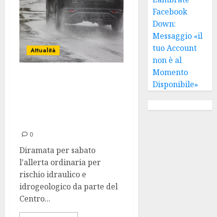
Facebook
Down:
Messaggio «il
tuo Account
Attualità
non è al
Momento
Meteo, allerta
Disponibile»
gialla a Milano
per sabato 14
marzo
0
Diramata per sabato
l'allerta ordinaria per
rischio idraulico e
idrogeologico da parte del
Centro...