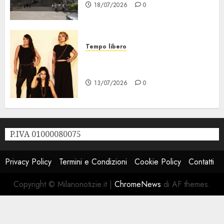
18/07/2026
0
Tempo libero
Festival Milano la Città che
Sale, al via il 21 Luglio
13/07/2026
0
P.IVA 01000080075
Privacy Policy
Termini e Condizioni
Cookie Policy
Contatti
Copyright © Milanonotizie.it
|
ChromeNews
di AF themes.