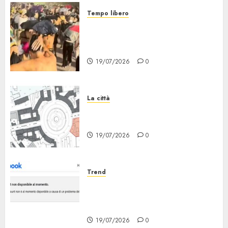
Tempo libero
Grandine al Concerto di Bad
Bunny: Evacuazione e
Rimborsi
19/07/2026
0
La città
Il progetto Un nome in ogni
Quartiere arriva a Lambrate
19/07/2026
0
Trend
Facebook Down: Messaggio «il
tuo Account non è al Momento
Disponibile»
19/07/2026
0