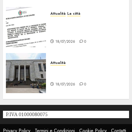
Attualità
La città
Erp Milano, al Via le Domande
di Contributo per Dotazioni,
Ausili e Riqualificazione
18/07/2026
0
Attualità
“Sui Minori Succede anche
Questo!”
18/07/2026
0
P.IVA 01000080075
Privacy Policy
Termini e Condizioni
Cookie Policy
Contatti