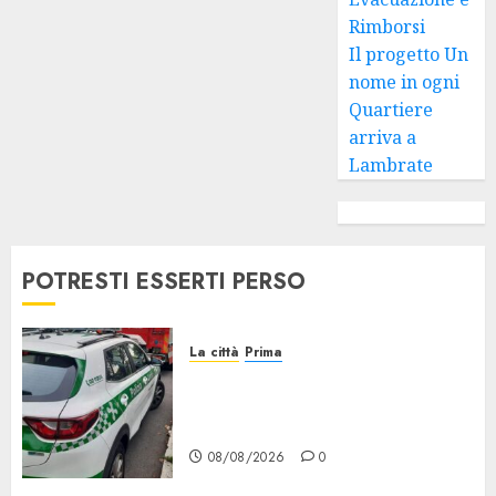
Rimborsi
Il progetto Un
nome in ogni
Quartiere
arriva a
Lambrate
POTRESTI ESSERTI PERSO
La città
Prima
Concorso per Agenti di Polizia
locale di Milano, Aperte le
Domande
08/08/2026
0