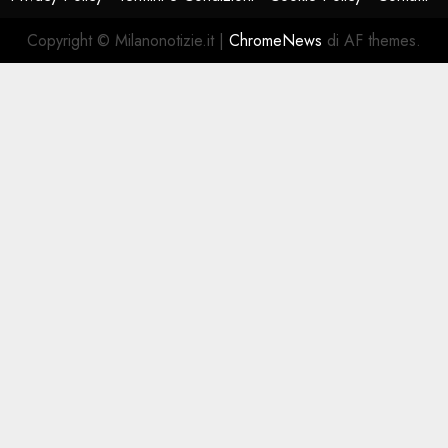
Copyright © Milanonotizie.it
|
ChromeNews
di AF themes.