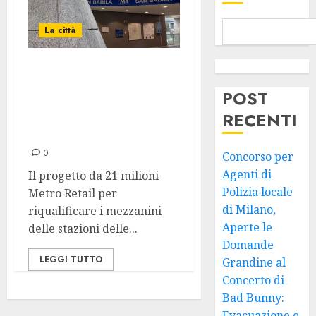
La città
Milano Metro
Retail, Approvati
POST
gli Indirizzi per la
RECENTI
Riqualificazione
0
Concorso per
Agenti di
Il progetto da 21 milioni
Polizia locale
Metro Retail per
di Milano,
riqualificare i mezzanini
Aperte le
delle stazioni delle...
Domande
LEGGI TUTTO
Grandine al
Concerto di
Bad Bunny:
Evacuazione e