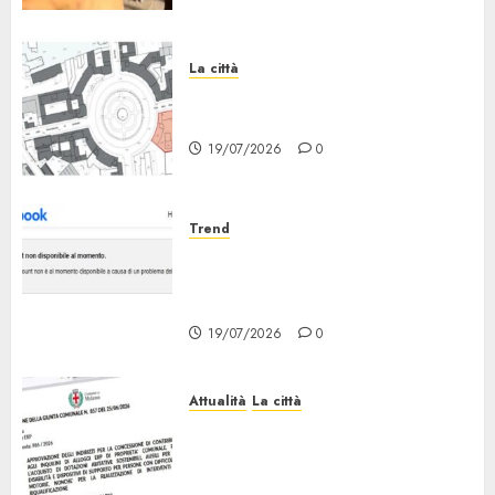
La città
Il progetto Un nome in ogni
Quartiere arriva a Lambrate
19/07/2026
0
Trend
Facebook Down: Messaggio «il
tuo Account non è al Momento
Disponibile»
19/07/2026
0
Attualità
La città
Erp Milano, al Via le Domande
di Contributo per Dotazioni,
Ausili e Riqualificazione