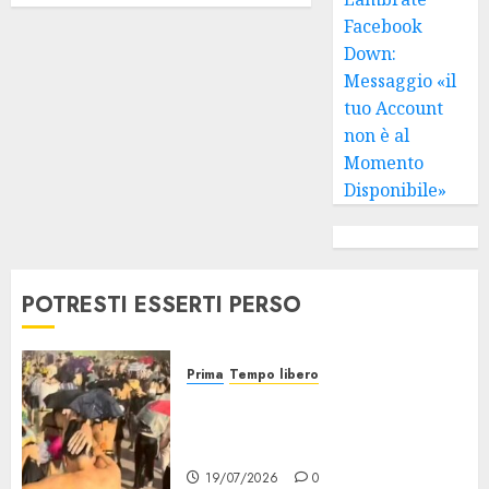
Facebook
Down:
Messaggio «il
tuo Account
non è al
Momento
Disponibile»
POTRESTI ESSERTI PERSO
Prima
Tempo libero
Grandine al Concerto di Bad
Bunny: Evacuazione e
Rimborsi
19/07/2026
0