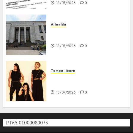
18/07/2026
0
Attualità
“Sui Minori Succede anche
Questo!”
18/07/2026
0
Tempo libero
Festival Milano la Città che
Sale, al via il 21 Luglio
13/07/2026
0
P.IVA 01000080075