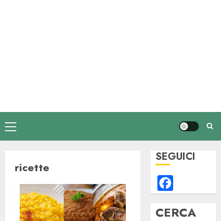
Menu
principale
SEGUICI
ricette
Faceb
CERCA