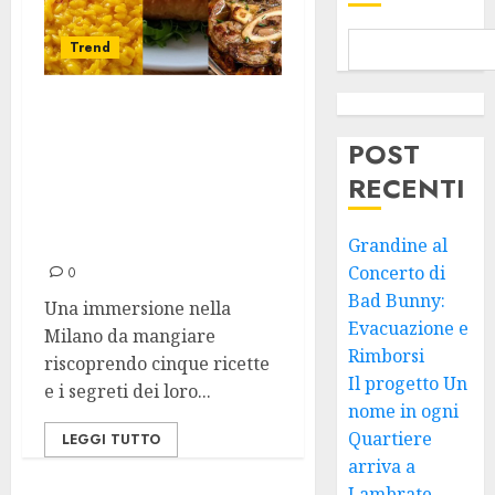
Trend
Le 5 Migliori
Ricette
POST
Tradizionali
RECENTI
Milanesi da
Preparare a Casa
Grandine al
Concerto di
0
Bad Bunny:
Una immersione nella
Evacuazione e
Milano da mangiare
Rimborsi
riscoprendo cinque ricette
Il progetto Un
e i segreti dei loro...
nome in ogni
Quartiere
LEGGI TUTTO
arriva a
Lambrate