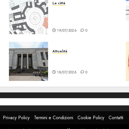
La città
Il progetto Un nome in ogni
Quartiere arriva a
Lambrate
19/07/2026
0
Attualità
“Sui Minori Succede anche
r
Questo!”
18/07/2026
0
Privacy Policy
Termini e Condizioni
Cookie Policy
Contatti