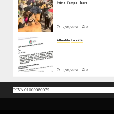
Prima
Tempo libero
Grandine al Concerto di
Bad Bunny: Evacuazione e
Rimborsi
19/07/2026
0
Attualità
La città
Erp Milano, al Via le
Domande di Contributo pe
Dotazioni, Ausili e
Riqualificazione
18/07/2026
0
P.IVA 01000080075