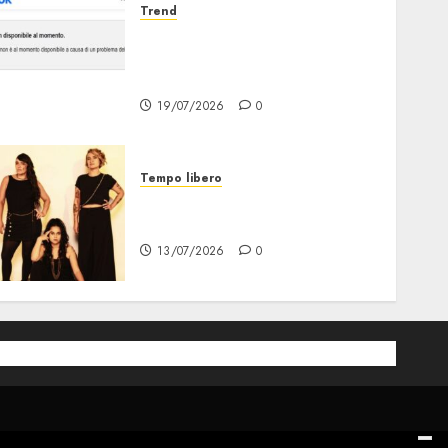
Trend
Facebook Down: Messaggio
«il tuo Account non è al
Momento Disponibile»
19/07/2026
0
Tempo libero
Festival Milano la Città che
Sale, al via il 21 Luglio
13/07/2026
0