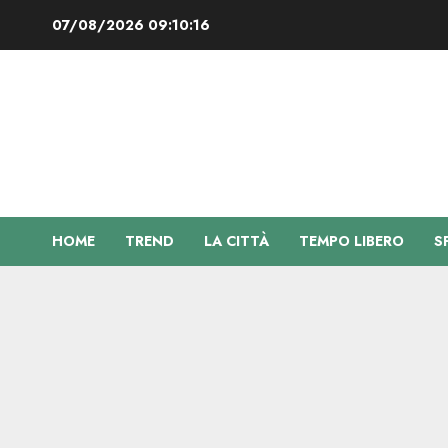
Vai
07/08/2026
09:10:16
al
contenuto
HOME
TREND
LA CITTÀ
TEMPO LIBERO
S