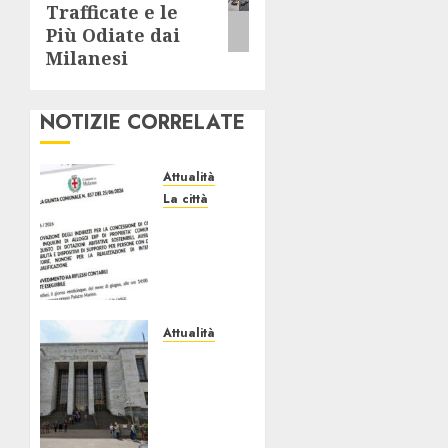
Trafficate e le
Più Odiate dai
Milanesi
NOTIZIE CORRELATE
Attualità
La città
Erp
Milano,
al Via
le
Domande
di
Attualità
Contributo
“Sui
per
Minori
Dotazioni,
Succede
Ausili e
anche
Riqualificazione
Questo!”