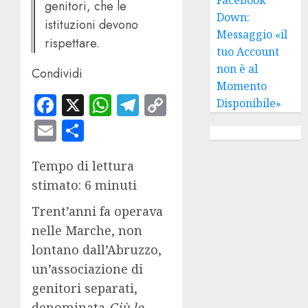
genitori, che le
Down:
istituzioni devono
Messaggio «il
rispettare.
tuo Account
non è al
Condividi
Momento
Facebook
X
WhatsApp
Telegram
Copy
Disponibile»
Link
Email
Condividi
Tempo di lettura
stimato: 6 minuti
Trent’anni fa operava
nelle Marche, non
lontano dall’Abruzzo,
un’associazione di
genitori separati,
denominata
Giù le