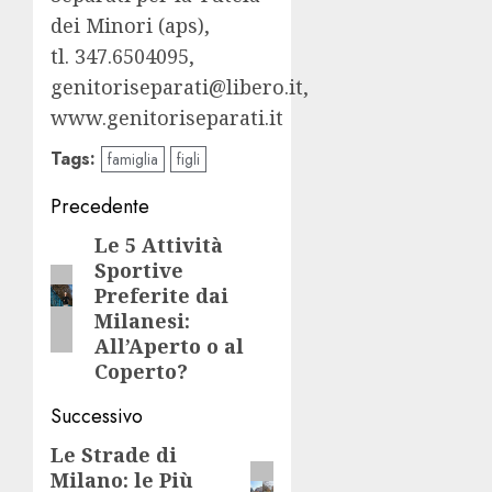
dei Minori (aps),
tl. 347.6504095,
genitoriseparati@libero.it,
www.genitoriseparati.it
Tags:
famiglia
figli
Navigazione
Precedente
articolo
Le 5 Attività
Articolo
Sportive
precedente:
Preferite dai
Milanesi:
All’Aperto o al
Coperto?
Successivo
Le Strade di
Articolo
Milano: le Più
successivo: