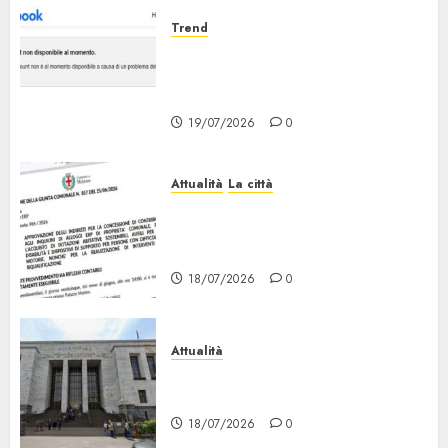
Trend
Facebook Down: Messaggio «il
tuo Account non è al Momento
Disponibile»
19/07/2026
0
Attualità
La città
Erp Milano, al Via le Domande
di Contributo per Dotazioni,
Ausili e Riqualificazione
18/07/2026
0
Attualità
“Sui Minori Succede anche
Questo!”
18/07/2026
0