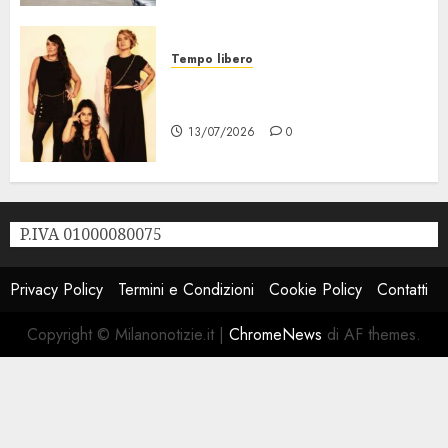
Tempo libero
Festival Milano la Città che
Sale, al via il 21 Luglio
13/07/2026
0
P.IVA 01000080075
Privacy Policy
Termini e Condizioni
Cookie Policy
Contatti
Copyright © Milanonotizie.it
|
ChromeNews
di AF themes.