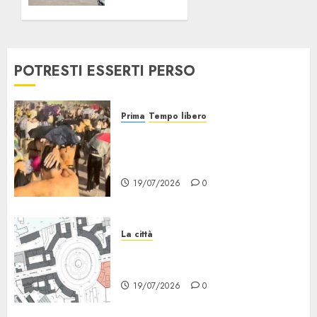
18/07/2026
18/07/2026
0
0
POTRESTI ESSERTI PERSO
Prima
Tempo libero
Grandine al Concerto di Bad
Bunny: Evacuazione e
Rimborsi
19/07/2026
0
La città
Il progetto Un nome in ogni
Quartiere arriva a Lambrate
19/07/2026
0