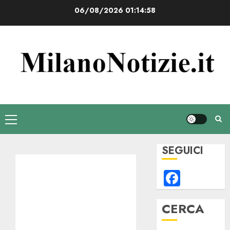
Vai
06/08/2026
01:14:59
al
contenuto
Menu
principale
SEGUICI
Faceb
CERCA