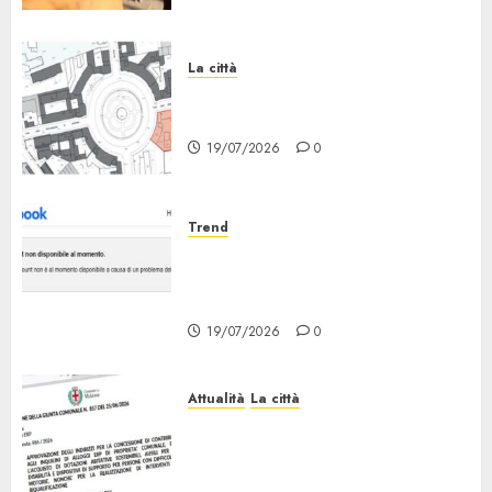
La città
Il progetto Un nome in ogni
Quartiere arriva a Lambrate
19/07/2026
0
Trend
Facebook Down: Messaggio «il
tuo Account non è al Momento
Disponibile»
19/07/2026
0
Attualità
La città
Erp Milano, al Via le Domande
di Contributo per Dotazioni,
Ausili e Riqualificazione