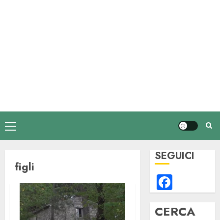
Menu
principale
SEGUICI
figli
Faceb
CERCA