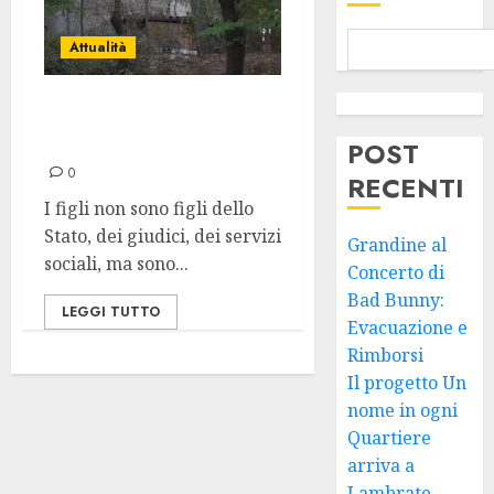
Attualità
Giù le mani dai
figli degli altri
POST
0
RECENTI
I figli non sono figli dello
Stato, dei giudici, dei servizi
Grandine al
sociali, ma sono...
Concerto di
Bad Bunny:
LEGGI TUTTO
Evacuazione e
Rimborsi
Il progetto Un
nome in ogni
Quartiere
arriva a
Lambrate