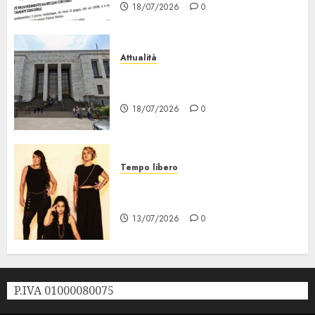
18/07/2026
0
Attualità
“Sui Minori Succede anche
Questo!”
18/07/2026
0
Tempo libero
Festival Milano la Città che
Sale, al via il 21 Luglio
13/07/2026
0
P.IVA 01000080075