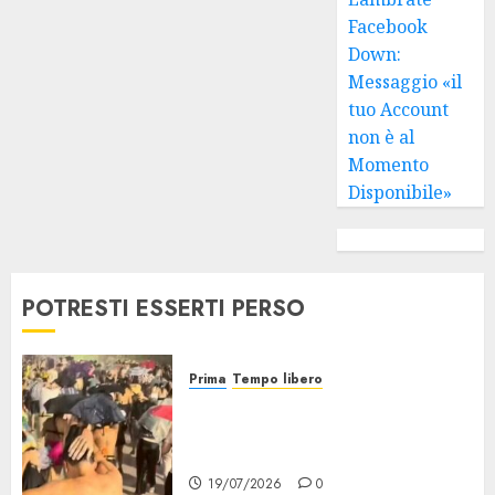
Facebook
Down:
Messaggio «il
tuo Account
non è al
Momento
Disponibile»
POTRESTI ESSERTI PERSO
Prima
Tempo libero
Grandine al Concerto di Bad
Bunny: Evacuazione e
Rimborsi
19/07/2026
0