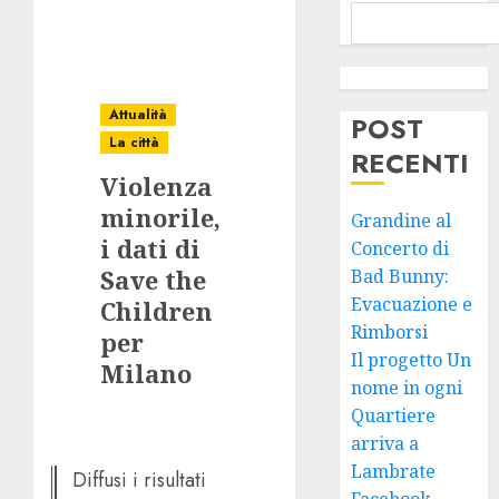
Attualità
POST
La città
RECENTI
Violenza
minorile,
Grandine al
i dati di
Concerto di
Save the
Bad Bunny:
Evacuazione e
Children
Rimborsi
per
Il progetto Un
Milano
nome in ogni
Quartiere
arriva a
Lambrate
Diffusi i risultati
Facebook