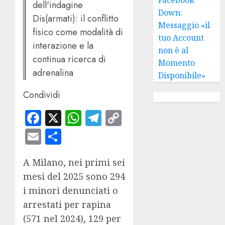
dell'indagine
Down:
Dis(armati): il conflitto
Messaggio «il
fisico come modalità di
tuo Account
interazione e la
non è al
continua ricerca di
Momento
adrenalina
Disponibile»
Condividi
Facebook
X
WhatsApp
Telegram
Copy
Link
Email
Condividi
A Milano, nei primi sei
mesi del 2025 sono 294
i minori denunciati o
arrestati per rapina
(571 nel 2024), 129 per