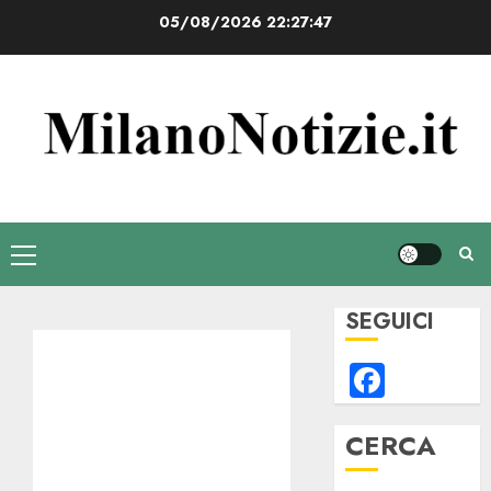
Vai
05/08/2026
22:27:47
al
contenuto
Menu
principale
SEGUICI
Faceb
CERCA