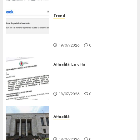
Trend
Facebook Down: Messaggio «il
tuo Account non è al Momento
Disponibile»
19/07/2026
0
Attualità
La città
Erp Milano, al Via le Domande
di Contributo per Dotazioni,
Ausili e Riqualificazione
18/07/2026
0
Attualità
“Sui Minori Succede anche
Questo!”
18/07/2026
0