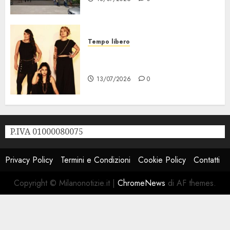
Tempo libero
Festival Milano la Città che
Sale, al via il 21 Luglio
13/07/2026
0
P.IVA 01000080075
Privacy Policy
Termini e Condizioni
Cookie Policy
Contatti
Copyright © Milanonotizie.it
|
ChromeNews
di AF themes.