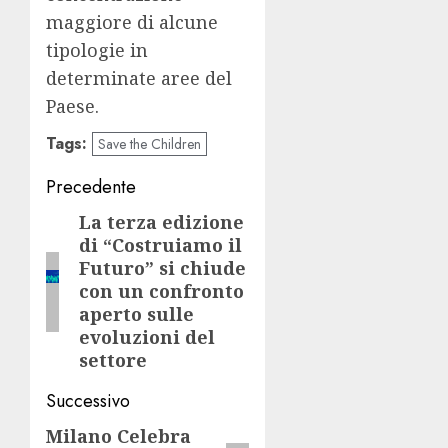
maggiore di alcune
tipologie in
determinate aree del
Paese.
Tags:
Save the Children
Navigazione
Precedente
articolo
La terza edizione
Articolo
di “Costruiamo il
precedente:
Futuro” si chiude
con un confronto
aperto sulle
evoluzioni del
settore
Successivo
Milano Celebra
Articolo