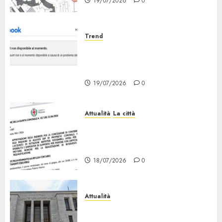
19/07/2026
0
Trend
Facebook Down: Messaggio «il
tuo Account non è al Momento
Disponibile»
19/07/2026
0
Attualità
La città
Erp Milano, al Via le Domande
di Contributo per Dotazioni,
Ausili e Riqualificazione
18/07/2026
0
Attualità
“Sui Minori Succede anche
Questo!”