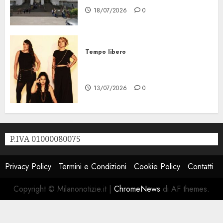
18/07/2026
0
Tempo libero
Festival Milano la Città che
Sale, al via il 21 Luglio
13/07/2026
0
P.IVA 01000080075
Privacy Policy
Termini e Condizioni
Cookie Policy
Contatti
Copyright © Milanonotizie.it
|
ChromeNews
di AF themes.