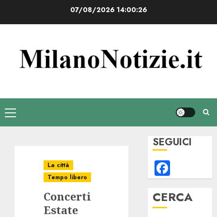
Vai
07/08/2026
14:00:27
al
contenuto
Menu
principale
SEGUICI
Faceb
La città
Tempo libero
CERCA
Concerti
Estate