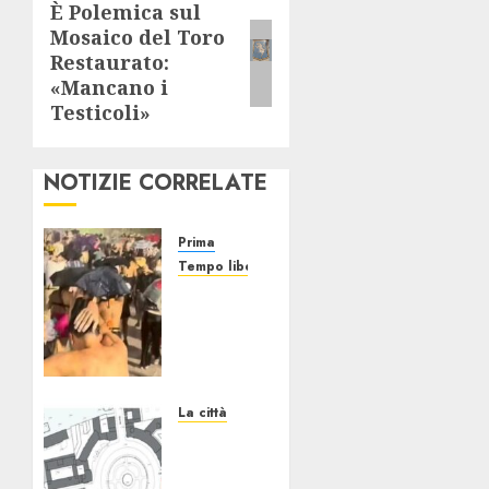
È Polemica sul
Articolo
Mosaico del Toro
successivo:
Restaurato:
«Mancano i
Testicoli»
NOTIZIE CORRELATE
Prima
Tempo libero
Grandine
al
Concerto
di Bad
Bunny:
Evacuazione
La città
e
Il
Rimborsi
progetto
Un