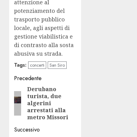
attenzione al
potenziamento del
trasporto pubblico
locale, agli aspetti di
gestione viabilistica e
di contrasto alla sosta
abusiva su strada.
Tags:
concerti
San Siro
Navigazione
Precedente
articolo
Derubano
Articolo
turista, due
precedente:
algerini
arrestati alla
metro Missori
Successivo