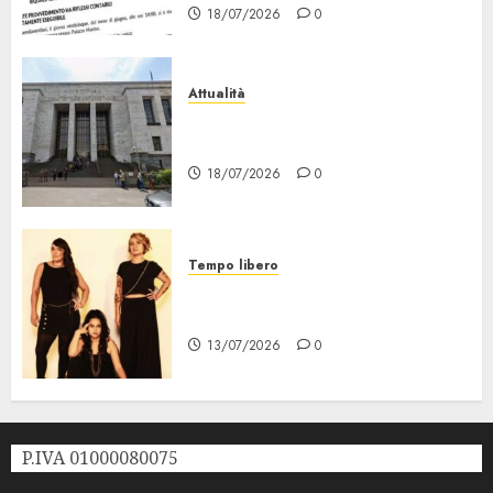
18/07/2026
0
Attualità
“Sui Minori Succede anche
Questo!”
18/07/2026
0
Tempo libero
Festival Milano la Città che
Sale, al via il 21 Luglio
13/07/2026
0
P.IVA 01000080075