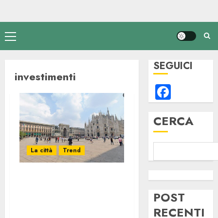
Menu
principale
SEGUICI
investimenti
Faceb
CERCA
La città
Trend
Investimenti
Immobiliari a
POST
Milano: Zone Top
RECENTI