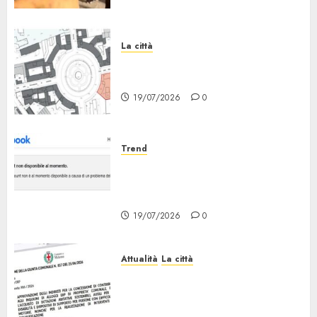
La città
Il progetto Un nome in ogni
Quartiere arriva a Lambrate
19/07/2026
0
Trend
Facebook Down: Messaggio «il
tuo Account non è al Momento
Disponibile»
19/07/2026
0
Attualità
La città
Erp Milano, al Via le Domande
di Contributo per Dotazioni,
Ausili e Riqualificazione