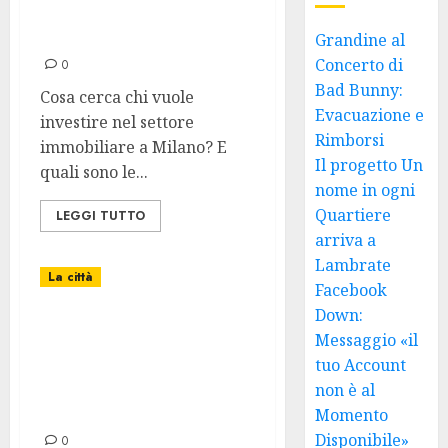
e Ricerche più
Comuni su Google
Grandine al
Concerto di
0
Bad Bunny:
Cosa cerca chi vuole
Evacuazione e
investire nel settore
Rimborsi
immobiliare a Milano? E
Il progetto Un
quali sono le...
nome in ogni
Quartiere
LEGGI TUTTO
arriva a
Lambrate
La città
Facebook
Down:
Milano: La Città
Messaggio «il
che Ti Apre le
tuo Account
Porte alle
non è al
Opportunità
Momento
Disponibile»
0